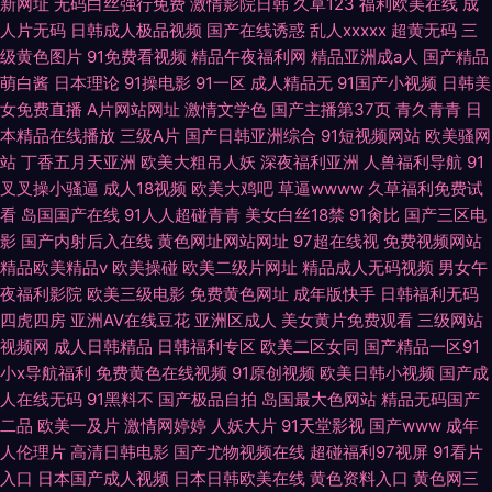
新网址
无码白丝强行免费
激情影院日韩
久草123
福利欧美在线
成
人片无码
日韩成人极品视频
国产在线诱惑
乱人xxxxx
超黄无码
三
级黄色图片
91免费看视频
精品午夜福利网
精品亚洲成a人
国产精品
萌白酱
日本理论
91操电影
91一区
成人精品无
91国产小视频
日韩美
女免费直播
A片网站网址
激情文学色
国产主播第37页
青久青青
日
本精品在线播放
三级A片
国产日韩亚洲综合
91短视频网站
欧美骚网
站
丁香五月天亚洲
欧美大粗吊人妖
深夜福利亚洲
人兽福利导航
91
叉叉操小骚逼
成人18视频
欧美大鸡吧
草逼wwww
久草福利免费试
看
岛国国产在线
91人人超碰青青
美女白丝18禁
91肏比
国产三区电
影
国产内射后入在线
黄色网址网站网址
97超在线视
免费视频网站
精品欧美精品v
欧美操碰
欧美二级片网址
精品成人无码视频
男女午
夜福利影院
欧美三级电影
免费黄色网址
成年版快手
日韩福利无码
四虎四房
亚洲AV在线豆花
亚洲区成人
美女黄片免费观看
三级网站
视频网
成人日韩精品
日韩福利专区
欧美二区女同
国产精品一区91
小x导航福利
免费黄色在线视频
91原创视频
欧美日韩小视频
国产成
人在线无码
91黑料不
国产极品自拍
岛国最大色网站
精品无码国产
二品
欧美一及片
激情网婷婷
人妖大片
91天堂影视
国产www
成年
人伦理片
高清日韩电影
国产尤物视频在线
超碰福利97视屏
91看片
入口
日本国产成人视频
日本日韩欧美在线
黄色资料入口
黄色网三