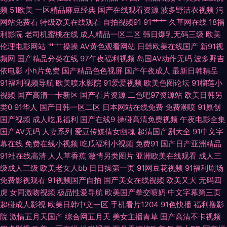
产精品草草 男女国产 天天拍液夜拍 91欧美性爱 草莓视频在线播放 国产九一
频
51欧美
一区精品麻豆经典
国产在线观看资源
波多野洁衣视频
污
网站免费看
特级欧美在线观看
自拍视频91
91艹艹
久草网在线
18福
在线视频 老湿地福利 婷婷综合五月天 97狠狠 九九热精品6 日韩色中色导航
利影院
老司机蜜桃在线
成人精品一区二区
韩日爆乳无码三级
欧美
伦理电影网站
艹艹操操
AV黄色观看网站
日韩欧美在线国产
新91视
影音先锋色情影院 都市激情另类欧美 久草在线资源 四虎午夜福利视频 51AV
频网
国产精品分类在线
97午夜福利视频
岛国AV动作无码
波多野吉
依电影
小h片免费
国产精品色色视屏
国产午夜成人
最新日韩精品
导航 国产AV操屁探花 另类第一页 日韩免费成人网 亚洲福利导航大全 www
91福利视频导航
欧美喷水影院
91爱爱视频
欧美色图论坛
91榴莲小
视频
国产高清一卡新区
国产看片资源
二色吧97资源站
欧美日韩另
日韩lll 黄色A片网 欧美色影院 深夜影院深 伊人影院成人A片 福利社视频 欧美
类0
91华人
国产日韩一区二区
日本网站在线免费
免费潮喷
91原创
国产视频
成人吃瓜福利
国产在线9
操碰高清免费视频
午夜电影全集
老女人性交 熟妇91中文字幕 18网页禁解衣 97资原总站 都市激激情 狠狠干无
国产AV无码
人妻系列
爱豆传媒倩女幽魂
超清国产剧大全
91中文字
幕在线
免费在线小视频
吃瓜福利小视频
免费91
国产日产亚洲精品
91社在线高清
人人草香蕉
激情另类图片
亚洲欧美在线观看
成人三
码 蜜桃视频福利 熟女免费视频 91免费观看 福利第一导航视频 久草香蕉97
级成人三级
欧美老女人bb
日日操第一页
91网豆花视频
91福利剧场
免费影视观看
91视频国产自拍
国产美女在线视频
欧美又大
无码四
日本足交视频 伊人福利影院 97新网址 福利姬极品导航 老湿影院福利 日本不
虎
女同激吻视频
极品性爱导航
欧美国产拳交喷奶
中文字幕第三页
超碰成人影视
欧美日韩中文一区
手机看片1204
91色快播
福利撸影
卡视屏 午夜久久电影 av在线观看 国产狼人 久久人国产 日韩激情老湿 91熟
院
激情五月天国产
综合网五月天
美女主播青草
国产高清不卡视频