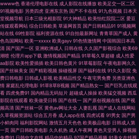
洲91视频蝌科 日韩欧美自拍 日韩色色影院 午夜老司机视频 伊仁大香蕉91 午
wwww色
香港伦理电影在线
成人影院在线播放
欧美足交一区二区
91视频电影
另类四虎
亚洲东京热
国产不卡在线
91九色视频
日本天
夜剧场91 日日插插 日韩一级操逼片 亚洲潮喷在线播放 91pro成人 51视频在
堂视频导航
日本三级光棍影院
91大神精品
欧美怡红院院二区
爱豆
传媒观看网站
综合日韩欧美
草逼网首页
国产日韩精品91
91视频网
线观看 影音资源欧美性爱 69探花传媒 91黄色废料 91高跟白丝入口 91福利
站在线
69性影院
福利资源在线
91自拍最新网址
青青草国产成人
黄
色岛国网站
欧美一xxxxx
欧美gayv
91色情激情网
中国韩国日本高
清
国产国产一区
亚洲欧洲成人
日韩在线
久久国产影视综合
欧美69
合集系列 亚洲激情另类 伊人大香蕉精品 在綫艹擦自拍 91N福利网 午夜福利
潮喷
伦理片app下载
激情视频国产精品
91草莓久草超碰
成人性爱
aa影院
欧美性爱插插
欧美日韩色黄片
91草莓影院
午夜电影网久久
站 偷拍午夜福利 青青艹大香蕉 91小视频黄 国产视频三级 久久在伊人 黄色片
国产丝袜美女
国产精彩视频
操碰视屏
国产福利在线
91久久影院
免
费日韩电影
日韩成人影视
欧美精品性交
午夜宅男免费
另类亚洲色
之午夜播放 激情午夜网 欧美人妻自慰 国产探花第一页 日韩3级片 人人妻人
情
家庭乱伦理电影
91草B草B视频
国产精品熟女一
国产巨乳在线观
看
四虎免费91
国内精品无码短片
超碰成人操操
欧美猛交视频
西瓜
人干 日韩成人在线网址 欧美十八 狼友性福 精品爱啪 伦理片视频污污 97人
影院在线观看
欧美做受日韩
国产在线一
国产原创视频在线
国产视
频高清
国产丝袜一区
黄色av网址大全
人妻乱视
国产成人在线网站
妻在线视频 国产区福利在线 久久微拍网 欧洲色情性爱 午夜性福 91双飞在线
久草视频资源站
综合五月香
成人app在线
四虎试看
91男女
国产男
小鲜肉同
福利影院网站
激情五月天色色
欧美极品电影
日韩成人第
超碰97打炮偷拍 国产妞干网 玖玖热玖玖玖 偷拍午夜福利 91网红在线视频 国
一页
国产日韩欧美电影
久久机热
成人午夜网
黄色天堂男人
操视频
免费91
日韩中文在线
精品中的精品
97国产精品视频
91美女在线视