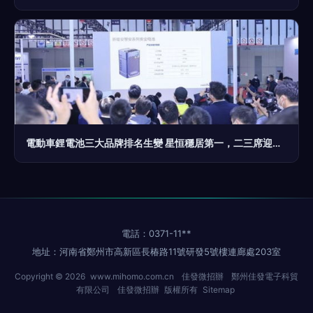
電動車鋰電池三大品牌排名生變 星恒穩居第一，二三席迎來新面孔
電話：0371-11**
地址：河南省鄭州市高新區長椿路11號研發5號樓連廊處203室
Copyright © 2026
www.mihomo.com.cn
佳發微招辦
鄭州佳發電子科貿
有限公司
佳發微招辦
版權所有
Sitemap