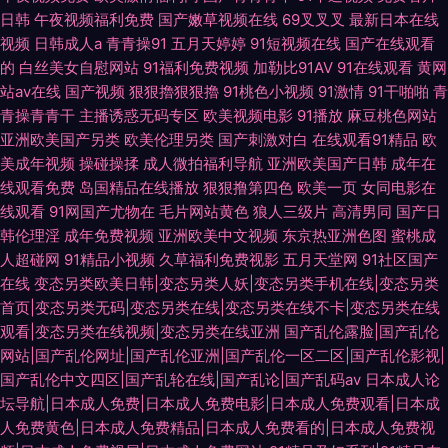
日韩
午夜视频福利免费
国产嫩草视频在线
69叉叉叉
最新日本在线
视频
日韩成人a
青青操91
五月天婷婷
91短视频在线
国产在线观看
的
白丝美女自慰网站
91福利免费视频
加勒比91AV
91在线观看
黄网
站av在线
国产视频
狠狠擼狠狠擼
91桃色小视频
91激情
91干啪啪
青
青操青青干
主播诱惑无码专区
欧美视频电影
91播放
麻豆桃色网站
亚洲欧美国产另类
欧美伦理另类
国产刺激对白
在线观看91精品
欧
美成年视频
操碰操揉
成人微拍福利导航
亚洲欧美国产日韩
成年在
线观看免费
岛国精品在线播放
狠狠撸第四色
欧美一页
女同电影在
线观看
91网国产尤物在
毛片网站黄色
狼人三级片
高清男同
国产日
韩伦理淫
成年免费视频
亚洲欧美中文视频
东京热亚洲色图
蜜桃成
人超碰网
91精品小视频
久草福利免费视影
五月天堂网
91社区国产
在线
变态另类欧美日韩|变态另类人妖|变态另类手机在线|变态另类
首页|变态另类无码|变态另类在线|变态另类在线不卡|变态另类在线
观看|变态另类在线视频|变态另类在线亚洲
国产乱伦露脸|国产乱伦
网站|国产乱伦网址|国产乱伦亚洲|国产乱伦一区二区|国产乱伦影视|
国产乱伦中文四区|国产乱轮在线|国产乱论|国产乱码av
日本成人论
坛导航|日本成人免费|日本成人免费电影|日本成人免费观看|日本成
人免费黄色|日本成人免费精品|日本成人免费看的|日本成人免费视