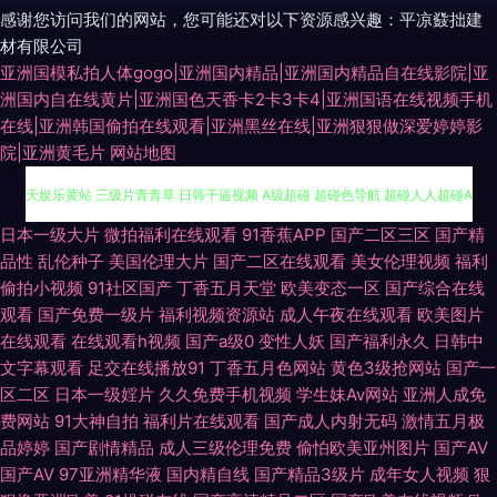
感谢您访问我们的网站，您可能还对以下资源感兴趣：平凉鼗拙建
材有限公司
亚洲国模私拍人体gogo|亚洲国内精品|亚洲国内精品自在线影院|亚
洲国内自在线黄片|亚洲国色天香卡2卡3卡4|亚洲国语在线视频手机
在线|亚洲韩国偷拍在线观看|亚洲黑丝在线|亚洲狠狠做深爱婷婷影
院|亚洲黄毛片
网站地图
亚洲AV久久蜜芽 99热久久视频 91白丝国产 97就是干五月天 91激情网 五月
日本一级大片
微拍福利在线观看
91香蕉APP
国产二区三区
国产精
品性
乱伦种子
美国伦理大片
国产二区在线观看
美女伦理视频
福利
天娱乐黄站 三级片青青草 日韩干逼视频 A级超碰 超碰色导航 超碰人人超碰A
偷拍小视频
91社区国产
丁香五月天堂
欧美变态一区
国产综合在线
观看
国产免费一级片
福利视频资源站
成人午夜在线观看
欧美图片
国产激情一区 韩国av自拍 黄色免费链接 久草狼人 久草免费福利站 久久香蕉
在线观看
在线观看h视频
国产a级0
变性人妖
国产福利永久
日韩中
文字幕观看
足交在线播放91
丁香五月色网站
黄色3级抢网站
国产一
色 国产夫妻3p网站 日韩在线一二 午夜无码久久 91九色乱 www艹逼 国产草
区二区
日本一级婬片
久久免费手机视频
学生妹Av网站
亚洲人成免
费网站
91大神自拍
福利片在线观看
国产成人内射无码
激情五月极
草久久 青娱乐天天影院 国产综合14p 国语对白在线播放 日本十大aⅴ网站 a
品婷婷
国产剧情精品
成人三级伦理免费
偷怕欧美亚州图片
国产AV
国产AV
97亚洲精华液
国内精自线
国产精品3级片
成年女人视频
狠