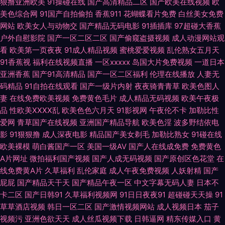
狠撸亚洲欧美
91操碰在线
国产高清精品二区
国产欧美在线视频
欧
导航福利天堂 国产微拍在线 91免费小网站 大香蕉久久丁香 九一蜜桃视频 欧
美色综合网
91国产自拍偷拍
香蕉911
花蝴蝶看片免费
白丝美女免费
网站
欧美女人与动物交
国产精品无码电影
91插插库
97超碰大香蕉
美A片免费视频 超碰激情网 韩国AV五码高清 久久国产豆花视频 狠狠干在线
户外自慰影院
国产一区二区二区
国产偷窥盗摄视频
成人动漫网站观
看
欧美第一页夜夜
91成人精品视频
蜜桃爱爱视频
乱伦熟女五月天
视频 超碰在线网站 尤物熟妇TV 亚洲欧美色图 在线超碰人人 尤物婷婷在线
91香蕉视
福利在线视频直播
一区xxxxx
岛国大片免费视频
一道日本
亚洲香蕉
国产91高清精品
国产一区二区福利
伦理在线播放
人妻无
美女电影 微拍国产 亚洲无码韩国 爱豆传媒黄 福利视频久 黄色三级人妻 国语
码精品
91自拍在线观看
国产一级片内射
夜夜骑青青草
欧美色图人
妻
在线免费欧美视频
免费黄色毛片
成人精品无码视频
欧美午夜极
不卡肏屄视频 成人91看片 美国色伦a片 男人的天堂红桃 日韩殴美 国产精品
品
性欧美ⅩⅩⅩⅩ乱
欧美色色六月天
91影视网
午夜伦不卡
加勒比性
爱网
青草国产在线视频
亚洲国产精品导航
欧美色淫
波多野结依电
呦伦视频 玖草资源站 黄色在线导航 欧日韩aa 人人操人人奸 老司机午夜视频
影
91狠狠撸
成人深夜电影
精品国产美女剃毛
加勒比熟女
91碰在线
欧美裸模
萌白酱国产一区
美国一级AV
国产人在线成免费
免费黄色
青青草好吊 日韩午夜电影 亚洲黑丝高跟福利 天天干屄网 91玖玖资源 91视屏
A片网址
微拍福利国产视频
国产人成无码视频
国产原创区色花堂
在
线免费黄A片
久草福利
乱伦家庭
成人午夜免费视频
人妖射精
国产
免费看 91少女 超碰狠狠草 俺也去色色 国产VA在线 五月天深爱网 亚洲四虎
屁屁
国产精品天干天
国产精品午夜一区
中文字幕无码人妻
日本不
卡二区
国产日韩91
久草福利视频网
91日日夜夜91
超碰碰天天操
91
有码中文 自慰五区 亚洲金典久久 制服爽片福利 网站黄免费 四虎影院黄色 亚
草草酒店视频
韩日一区二区
国产激情视频网站
成人视频日本
茄子
视频污
亚洲色欲天天
成人丝瓜视频下载
日韩逼网
精东传媒入口
黄