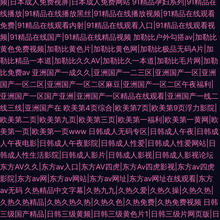
频|日本成人免费视屏|日本成人免费网站
91精品孕妇系列|91精品在
线播放|91精品在线播放黑丝|91精品在线播放视频|91精品在线观看
免费|91精品在线观看内射|91精品在线观看入口|91精品在线观看视
频|91精品在线国产|91精品在线精品视频
加勒比户外勾搭av|加勒比
黄色免费视频|加勒比黄色片|加勒比黄色网|加勒比极品无码A片|加
勒比精品一本道|加勒比久久AV|加勒比久一本道|加勒比毛片网|加勒
比免费av
亚洲国产一成久久|亚洲国产一二三区|亚洲国产一区|亚洲
国产一区二区|亚洲国产一区二区麻豆|亚洲国产一区二区午夜福利|
亚洲国产一区国产亚洲|亚洲国产一区精品在线观看|亚洲国产一线二
线三线|亚洲国产在
欧美第4页综合|欧美第7页|欧美第9页浮力影院|
欧美第二页|欧美第九页|欧美第三页|欧美第一福利|欧美第一黄网|欧
美第一页|欧美第一页www
日韩成人无码专区|日韩成人午夜|日韩成
人午夜电影|日韩成人午夜影院|日韩成人性爱|日韩成人性爱网站|日
韩成人性生活影院|日韩成人影片|日韩成人影视|日韩成人影视论坛
东方AV久久|东方av入口|东方AV四虎|东方Av四虎影视|东方av四虎
影院|东方av网|东方av网站|东方av网址|东方av网址在线观看|东方
av无码
久热精品中文字幕|久热九九|久热久爱|久热久操|久热久热|
久热久热精品|久热久热久热|久热久色|久热免费|久热免费视频
日韩
三级国产精品|日韩三级黄频|日韩三级黄色片1|日韩三级片网页版|日