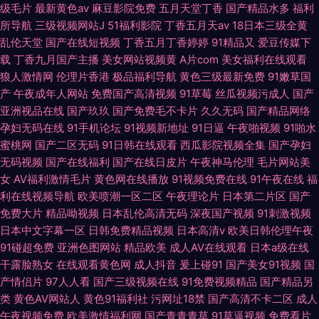
级毛片
最新黄色av
麻豆影院免费
五月天堂丁香
国产精品水多
福利
所导航
三级视频网站J
51福利影院
丁香五月天av
18日本三级全黄
乱伦天堂
国产在线短视频
丁香五月丁香婷婷
91精品又
爱豆传媒下
载
丁香九月国产主播
美女网站视频黄
A片com
美女福利在线观看
狼人激情网
伦理片香港
极品福利导航
黄色三级最新免费
91嫩草国
产
午夜成年人网站
免费国产高清视频
91草莓
丝瓜视频污成人
国产
亚洲视品在线
国产玖玖
国产免费毛不卡片
久久无码
国产精品网络
孕妇无码在线
91手机论坛
91视频新地址
91日逼
午夜啪视频
91啪水
蜜桃网
国产二区无码
91日韩在线观看
西瓜影院视频全集
国产孕妇
无码视频
国产在线福利
国产在线日皮片
午夜神马伦理
毛片网站美
女
AV福利激情毛片
黄色网在线播放
91视频免费在线
91午夜在线
福
利在线视频导航
欧美喷潮一区二区
午夜理论片
日本第二片区
国产
免费大片
精品呦视频
日本乱伦高清无码
深夜国产视频
91刺激视频
日本中文字幕一区
日韩免费精品视频
日本高清v
欧美日韩伦理午夜
91碰超免费
亚洲色图网站
精品欧美
成人AV在线观看
日本a级在线
干露脸熟女
在线观看黄色网
成人抖音
爰上碰91
国产美女91视频
国
产情侣片
97人人看
国产三级视频在线
91免费视频精品
国产精品另
类
黄色AV网站人
黄色91福利社
污网址18禁
国产高清不卡二区
成人
午夜视频免费
欧美激情福利网
国产青青青草
91草逼视频
免费看片