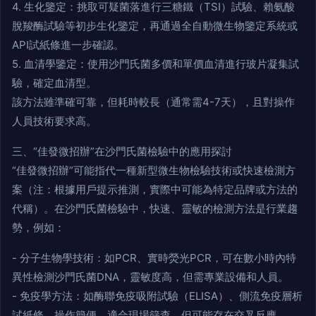
4. 生化鑒定：挑取可疑菌落進行三糖鐵（TSI）試驗、賴氨酸
脫羧酶試驗等初步生化鑒定，再通過全自動微生物鑒定系統或
API試紙條進一步確認。
5. 血清學鑒定：使用沙門氏菌多價和單價血清進行玻片凝集試
驗，確定血清型。
該方法雖準確可靠，但耗時較長（通常需4-7天），且對操作
人員技術要求高。
三、“佳發微招辦”在沙門氏菌檢驗中的應用探討
“佳發微招辦”可能指代一種新型微生物檢驗技術或快速檢測方
案（注：根據用戶提示推測，實際中可能為特定品牌或方法的
代稱）。在沙門氏菌檢驗中，快速、靈敏的檢測方法是行業趨
勢，例如：
- 分子生物學技術：如PCR、實時熒光PCR，可在數小時內特
異性檢測沙門氏菌DNA，靈敏度高，但需專業設備和人員。
- 免疫學方法：如酶聯免疫吸附試驗（ELISA）、側流免疫層析
試紙條，操作簡便，適合現場篩查，但可能存在交叉反應。