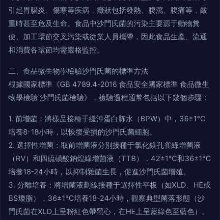
引起胃腸炎、傷寒等疾病，癥狀包括發熱、腹瀉、腹痛等，嚴
重時甚至危及生命。食品中沙門氏菌的污染主要源于動物糞
便、加工環節交叉污染或從業人員攜帶，因此食品生產、流通
和消費各環節均需嚴格監控。
二、食品微生物學檢驗沙門氏菌的標準方法
根據國家標準《GB 4789.4-2016 食品安全國家標準 食品微生
物學檢驗 沙門氏菌檢驗》，檢驗過程通常包括以下幾個步驟：
1. 前增菌：將樣品接種于緩沖蛋白胨水（BPW）中，36±1℃
培養8-18小時，以恢復受損的沙門氏菌細胞。
2. 選擇性增菌：取前增菌液分別接種于氯化鎂孔雀綠增菌液
（RV）和四硫磺酸鈉煌綠增菌液（TTB），42±1℃和36±1℃
培養18-24小時，以抑制雜菌生長，促進沙門氏菌增殖。
3. 分離培養：將增菌液劃線接種于選擇性平板（如XLD、HE或
BS瓊脂），36±1℃培養18-24小時，觀察典型菌落形態（沙
門氏菌在XLD上呈粉紅色帶黑心，在HE上呈藍綠色至藍色）。