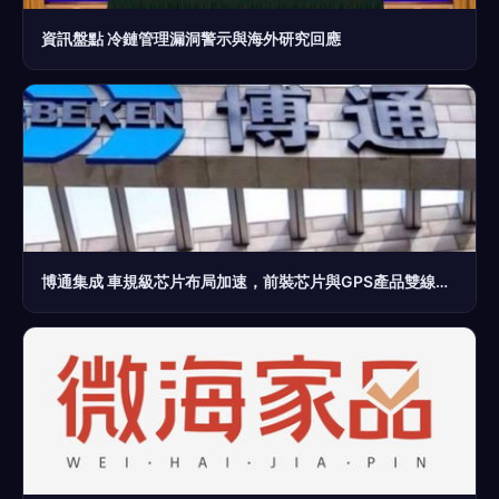
資訊盤點 冷鏈管理漏洞警示與海外研究回應
博通集成 車規級芯片布局加速，前裝芯片與GPS產品雙線推進