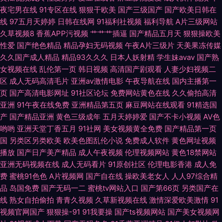
逼无码 婷婷好色五月天 成人大香蕉电影 91麻豆香蕉 精品久久区 日韩色网址
夜宅男在线
91专区在线
狠狠干欧美
国产三级国产
国产欧美日韩在
线
97五月天婷婷
日韩在线网
91福利社视频
福利导航
A片三级网站
91欧日 国产AV色色 欧美少妇肏屄 亚洲成人A片 变态另类AV在线 激情文学日
久草视频8
香蕉APP污视频
艹艹艹插逼
国产精品五月天
狠狠操欧美
性爱
国产绝色精品
精品孕妇无码视频
午夜A片三级片
天美果冻传媒
韩无码 午夜少妇影院 白丝91在线 久久精品久久精 深夜激情网2 AVV春色 久
久久国产成人精品
精品93久久久
日本人妖射精
学生妹avav
国产熟
女视频在线
乱伦第一页
韩日视频
高清国产剧观看
人妻少妇视频二
区
成人无码高清毛片
亚洲av激情电影
午夜导航在线
国内主播第一
草成人网站 日韩在线视频观看 91国模 丰满人妻一区二区 少妇天堂 欧美日韩
页
国产高清电影网址
91社区论坛
免费网站黄色在线
久久偷拍高清
亚洲
91午夜在线免费
亚洲精品第五页
麻豆网站在线观看
91精选国
111 亚洲欧洲狠狠肏 成人亚洲一区 欧美性爱人与兽 影音先锋男潮吹 丁香久
产
国产精品亚洲
黄色三级成年
五月天婷婷爱
国产不卡小视频
AV色
哟哟
亚洲天堂丁香五月
91社网
美女视频黄全免费
国产精品第一页
久 欧美成人性 亚洲欧美bt 超碰三级 日韩AV簧片
国
另类区另类欧美
欧美色图乱伦小说
免费成人软件
黄色网址视频
播放
国产日产美产精品
成人午夜视频
伦理视频网站
黄色18禁网站
亚洲无码视频在线
成人无码看片
91原创社区
伦理电影香港
成人免
费
蜜桃91色色
A片视频网
国产自在线
操欧美老女人
人人97综合精
品
岛国免费
国产无码一二
蜜桃tv网站入口
国产第66页
另类国产在
线
熟女自拍偷拍
青青久视频
久草新视频在线
激情深爱欧美激情
91
视频官网国产
狠狠操-91
91我要操
国产ts视频网站
国产美女视频网