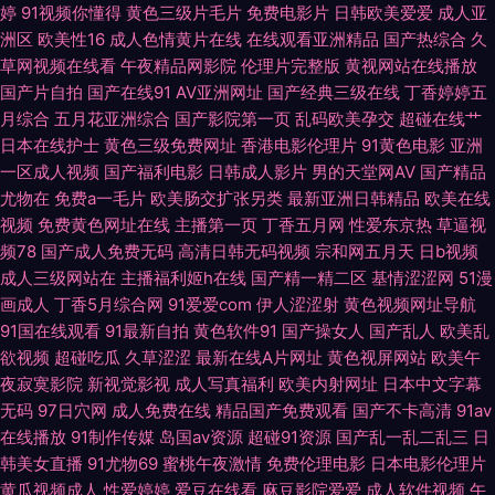
婷
91视频你懂得
黄色三级片毛片
免费电影片
日韩欧美爱爱
成人亚
熟女自拍色图 91熟女中文字幕 丁香五月花韩国 欧美性交a 综合熟女午夜精
洲区
欧美性16
成人色情黄片在线
在线观看亚洲精品
国产热综合
久
草网视频在线看
午夜精品网影院
伦理片完整版
黄视网站在线播放
品 超碰欧美碰 老湿机福利视屏 亚洲另类AV www性另类 黑人曹逼 青青草视
国产片自拍
国产在线91
AV亚洲网址
国产经典三级在线
丁香婷婷五
月综合
五月花亚洲综合
国产影院第一页
乱码欧美孕交
超碰在线艹
频国产 亚洲趁人 97超碰免费人妻 另类亚洲色色 三级片操逼 免费在线电影色
日本在线护士
黄色三级免费网址
香港电影伦理片
91黄色电影
亚洲
一区成人视频
国产福利电影
日韩成人影片
男的天堂网AV
国产精品
色 肏屄一区二区三 日本精品一卡二卡 91泰国大片 AV传媒在线播放 成人九草
尤物在
免费a一毛片
欧美肠交扩张另类
最新亚洲日韩精品
欧美在线
视频
免费黄色网址在线
主播第一页
丁香五月网
性爱东京热
草逼视
视频 国产精品熟女一区 人人色人人色 自拍亚洲欧美色图 超碰成人91 精品探
频78
国产成人免费无码
高清日韩无码视频
宗和网五月天
日b视频
成人三级网站在
主播福利姬h在线
国产精一精二区
基情涩涩网
51漫
花 日韩最新中文字幕 91群交 豆花成人在线视频 欧美A√ 亚洲免费日批视频
画成人
丁香5月综合网
91爱爱com
伊人涩涩射
黄色视频网址导航
91国在线观看
91最新自拍
黄色软件91
国产操女人
国产乱人
欧美乱
久久综合色网 亚洲伦理自拍 大香蕉综合久久 欧美第18页 无码日日 91熟妇
欲视频
超碰吃瓜
久草涩涩
最新在线A片网址
黄色视屏网站
欧美午
夜寂寞影院
新视觉影视
成人写真福利
欧美内射网址
日本中文字幕
岛国a免费观看 美女网站黄 探花久操 国内AV在线 3级片第一页 日韩ww 国
无码
97日穴网
成人免费在线
精品国产免费观看
国产不卡高清
91av
在线播放
91制作传媒
岛国av资源
超碰91资源
国产乱一乱二乱三
日
产3P福利 欧洲色图网站 俺来也俺去夜 九一网站免费看 欧美色图综合 日韩肏
韩美女直播
91尤物69
蜜桃午夜激情
免费伦理电影
日本电影伦理片
黄瓜视频成人
性爱婷婷
爱豆在线看
麻豆影院爱爱
成人软件视频
午