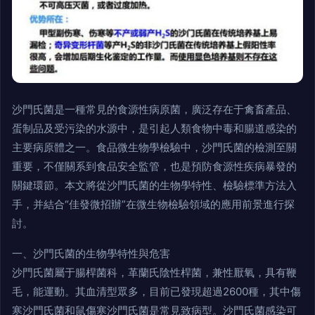
沙門氏菌是一種常見的食源性病原菌，廣泛存在于禽畜產品、
蛋制品及受污染的水源中，是引起人類食物中毒和腸道感染的
主要病原體之一。食品微生物學檢驗中，沙門氏菌的檢測至關
重要，不僅關系到食品安全監管，也是預防食源性疾病暴發的
關鍵環節。本文將從沙門氏菌的生物學特性、檢驗標準方法入
手，并結合“佳發微招辦”在微生物檢驗領域的應用前景進行探
討。
一、沙門氏菌的生物學特性與危害
沙門氏菌屬于腸桿菌科，革蘭氏陰性桿菌，兼性厭氧，具有鞭
毛，能運動。其血清型眾多，目前已發現超過2600種，其中傷
寒沙門氏菌和鼠傷寒沙門氏菌是常見致病型。沙門氏菌感染可