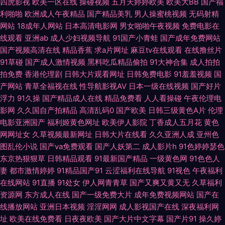
四虎影视
欧美一区在线
操碰视频
五月天婷婷欧美
欧美大BB
国产福
妇露脸 成人Av色情 精东一级片aV 欧美激情一区 婷婷色在线 另类第一页 91
利啪啪
欧洲成人午夜精品
国产精品美乳
男人操蜜桃视频
无码射精
网站
18成年人网站
日本高清电影网
男女啪啪午夜视频
免费电影在
午夜色色 福利社色导航 午夜电影激情18 传媒精品入口免费 精品国产九九九
线观看
亚洲ab
成人少妇视频导航
91国产小青蛙
国产成年免费网站
国产视频高清在线
精品香蕉
求a片网址
麻豆tv在线观看
在线撸丝片
午夜销魂福利 变态另类第7页 欧美色图五月天 伊人天天综合网 ts人妖第一页
91草碰
国产成人激情视频
黑料吃瓜精品偷拍
91大神合集
成人拍拍
拍免费
香港伦理剧
日韩大片观看网址
日韩免费电影
91羞羞视频
国
九一青青青青草 四虎福利导航 91视频线上网站 成人国产自拍 后入黑丝 人妖
产网站
青草全福视在线
性导航影视AV
日本一级在线视频
国产好片
浮力
91久操
国产精品成人在线
精品免费看
人人看操碰
午夜伦理电
TS 最新人妻AV电影 草草浮力影院 蜜桃91逼视频 亚洲天堂bt 99视频在线 国
影网
久久国自产拍精品
高清乱码0
国产欧美
日韩三级黄色A片
伦理
电影亚洲国产
福利姬黄色网址
欧美伊人影院
丁香成人五月花
黄色
产性爱大片网站 欧洲九九色 午夜久久视频 91在线资源 国产1区综合情色 久
网网址女
久草视频最新网址
日韩大片在线看
久久亚洲人成
亚州色
图乱伦小说
国产va免费观看
国产人妖第二
成人影片h
91色婷婷瑟色
久大香蕉物业 91欧洲视频 国产区丝袜玉足 91在线破处 欧洲亚洲午夜 91豆花
东京热狠狠草
日韩精品观看
91最新国产精品
一级黄色网
91色色人
妻
都市激情婷婷
91精品国产91
云涩福利在线导航
91视色
午夜福利
吃瓜熟女 av性爱导航网 aV中亚 九一视频操逼网站 日韩草操 97超碰青青 国
在线网站
91直播
91处女
伊人网青青草
国产又爽又黄又无
久草福利
资源网
东方成人在线
国产一级免费大片
成年免费视频网站
国产在
产精品呦伦视频 美国午夜福利 五月丁香婷婷成人 AV操艹久艹 黄色A片3及片
线播放网站
亚洲日本视频
淫淫网网
成人影视国产在线
深夜福利网
址
欧美在线免费看
日夜夜欧美
国产大片中文字幕
国产片91
操久婷