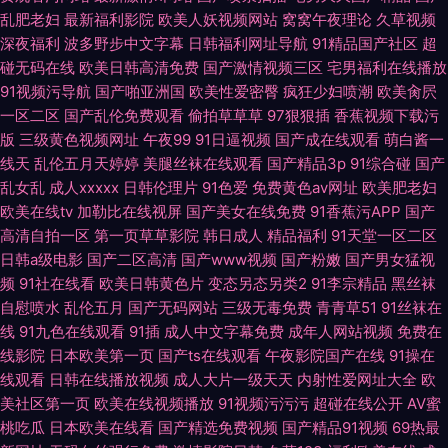
乱肥老妇
最新福利影院
欧美人妖视频网站
窝窝午夜理论
久草视频
深夜福利
波多野步中文字幕
日韩福利网址导航
91精品国产社区
超
碰无码在线
欧美日韩高清免费
国产激情视频三区
宅男福利在线播放
91视频污导航
国产啪亚洲国
欧美性爱密臀
疯狂少妇喷潮
欧美肏屄
一区二区
国产乱伦免费观看
偷拍草草草
97狠狠插
香蕉视频下载污
版
三级黄色视频网址
午夜99
91日逼视频
国产成在线观看
萌白酱一
线天
乱伦五月天婷婷
美腿丝袜在线观看
国产精品3p
91综合碰
国产
乱女乱
成人xxxxx
日韩伦理片
91色爱
免费黄色av网址
欧美肥老妇
欧美在线tv
加勒比在线视屏
国产美女在线免费
91香蕉污APP
国产
高清自拍一区
第一页草草影院
韩日成人
精品福利
91天堂一区二区
日韩a级电影
国产二区高清
国产www视频
国产粉嫩
国产男女猛视
频
91社在线看
欧美日韩黄色片
变态另态另类2
91李宗精品
黑丝袜
自慰喷水
乱伦五月
国产无码网站
三级无毒免费
青青草51
91丝袜在
线
91九色在线观看
91插
成人中文字幕免费
成年人网站视频
免费在
线影院
日本欧美第一页
国产ts在线观看
午夜影院国产在线
91操在
线观看
日韩在线播放视频
成人大片一级天天
内射性爱网址大全
欧
美社区第一页
欧美在线视频播放
91视频污污污
超碰在线公开
AV蜜
桃吃瓜
日本欧美在线看
国产精选免费视频
国产精品91视频
69热最