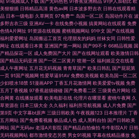
站
91视频成人下载
国产无码色色
91香蕉亚洲精品
91伊人加勒比
欧
美狠狠插
日韩精品高清
黄色av网
日本波多野吉衣
日韩在线观看精
品
日本一级电影
久草网页
97免费艹
岛国一区二区
岛国动作片在
波
多野吉衣三级
亚洲AV一卡
在线免费小视频
搞黄网站在线观看
免费
色情A片网扯
91资源在线视频
蜜桃视频网站
91中文
国产在线视频
福利爱爱网址
岛国搬运工首页
伦理朋友的妈妈
丝袜女同
日韩性爱
网址
在线观看日本黄
亚洲国产第一网站
国产99不卡
66精品视频
国
产精品探花一区
成人免费国产大片
国产在线网址观看
欧美激情日韩
国产精品无码亚洲
国产一区二区黄片
喷潮一区
福利姬足交在线看
成人午夜网址
五月花无码视频
青青草国产
欧美日韩乱
国产屁屁第
一页
91国产视频网
性爱草逼91AV
免费欧美视频
欧美岛国一区二区
少妇喷水18禁
51漫画APP
丁香五月花激情网
欧美爱爱tv视频
免费
五月丁香视频
97香蕉超级碰碰
国产免费看二区
三级黄色片网站
综
合网黄
在线播放观看
欧美电影在线
伦理片在哪里看
蜜桃午夜网
久
草资源在
日本三级大全
久久福利
福利所导航视频
成人片免费
国产
第9页
中文字幕bt原声
三级日韩欧美
午夜视频123
日本推理片
丁香
五月网站
国产免费看视频
极品成人色
成人黑料自拍
国产日韩欧美
网站
国产无码av
老湿A片影院
国产精品自拍偷拍
牛牛影院A片
日韩
无码视频网站
都市激情变态另类
男女91视频
字幕在线精品播放
免