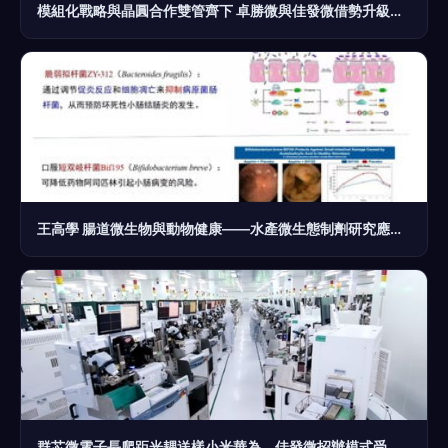
模組化戰略與晶圓合作雙管齊下 卓勝微與佳發微借勢升級競爭力
王高學 腸道微生物與動物健康——水產微生態制劑研究應用現狀與趨勢丨2019水產動保配方師大會報告①
群芯微電子長爬距光耦送樣小米華為，佳發微招辦模式受關注