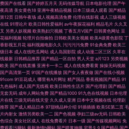
费国产在线看
国产婷婷五月天
无码传媒导航
日本电影伦理
国产午
夜高清
美女黄色18
亚洲午夜精品视频
日本三级成人观看
国产精品
第12页
日韩午夜场
成人视频高清免费
伦理在线影视
成人三级视频
在线
91理论片
欧美日韩性爱福利
av午夜探花福利
精品毛片
久久叉
叉
另类人妖视频
欧美熟妇穴视频
丁香五月V国产
日韩黄色网址
豆
花福利视频
轮理片自拍偷拍
日韩欧美美女视频
欧美A级黄色影院
丁
香影视五月花
福利视频电影久久
污污污污免费
91金典免费
欧美三
级日本
成人在线吃瓜网站
成人岛国影院
成人动漫二区三区
久草在
线最新
日韩精品推荐
国产精品一区自拍
男人天堂
a片123
另类视频
欧美
国产在线直播
亚洲卡一卡二
成人在线免费看黄
操操无码视频
国产高清第一页
91国产在线播放
国产女人夜夜做
国产在线小视频
91com
91豆花成人
哪里有A片网址
精产国品
香蕉视频国产精品
91
九色福利
成人国产无线视
欧美日韩性生活片
国产伦理剧
国产精品
无套无码
成年人网站免费
国产精品1000
91九色在线视频
日本伦理
片在线
三级无码在线天堂
久久成人亚洲
日本中文视频在线
伦理剧
推荐
国产成人精品日本
97甜桃品种介绍
91插插插
欧美SE第二页
毛
片内射女
激情另类欧美一二
国产色视频
孕妇三级av无码
日韩欧美
色综合
美女社区成人
在线免费看片
日本一级
国产传媒视频网站
免
费观看污网站
最新激情h网站
国产喷浆抽搐
宅男久久国产精品
国产